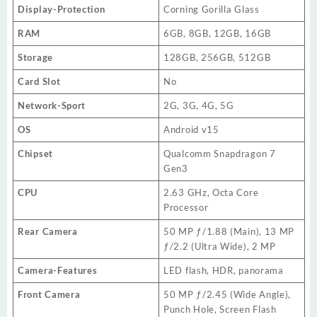
Display-Protection
Corning Gorilla Glass
RAM
6GB, 8GB, 12GB, 16GB
Storage
128GB, 256GB, 512GB
Card Slot
No
Network-Sport
2G, 3G, 4G, 5G
OS
Android v15
Chipset
Qualcomm Snapdragon 7
Gen3
CPU
2.63 GHz, Octa Core
Processor
Rear Camera
50 MP ƒ/1.88 (Main), 13 MP
ƒ/2.2 (Ultra Wide), 2 MP
Camera-Features
LED flash, HDR, panorama
Front Camera
50 MP ƒ/2.45 (Wide Angle),
Punch Hole, Screen Flash