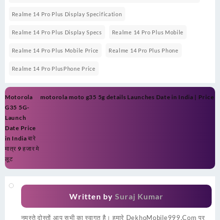
Realme 14 Pro Plus Display Specification
Realme 14 Pro Plus Display Specs
Realme 14 Pro Plus Mobile
Realme 14 Pro Plus Mobile Price
Realme 14 Pro Plus Phone
Realme 14 Pro PlusPhone Price
Post
Motorola
motorola moto g35 5g details Launches Date in India | Price
navigation
G35 5G-
Launch
Date Price
in India बारे
मात्र 9 हजार मे
लूट
Written by
Suraj Kumar
नमस्ते दोस्तों आप सभी का स्वागत है। हमारे DekhoMobile999.Com पर