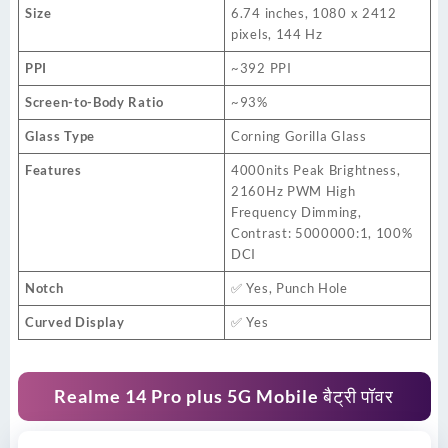
Size
6.74 inches, 1080 x 2412
pixels, 144 Hz
PPI
~392 PPI
Screen-to-Body Ratio
~93%
Glass Type
Corning Gorilla Glass
Features
4000nits Peak Brightness,
2160Hz PWM High
Frequency Dimming,
Contrast: 5000000:1, 100%
DCI
Notch
✅ Yes, Punch Hole
Curved Display
✅ Yes
Realme 14 Pro plus 5G Mobile बैट्री पॉवर