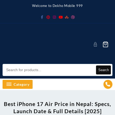
Skip
Welcome to Dekho Mobile 999
to
content
Search
Category
Best iPhone 17 Air Price in Nepal: Specs,
Launch Date & Full Details [2025]