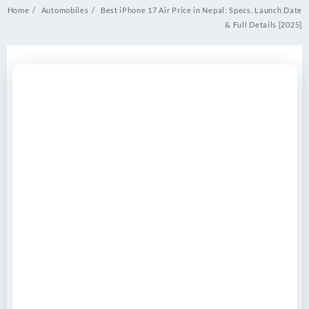
Home
Automobiles
Best iPhone 17 Air Price in Nepal: Specs, Launch Date
& Full Details [2025]