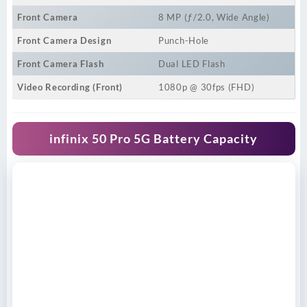
Front Camera
8 MP (ƒ/2.0, Wide Angle)
Front Camera Design
Punch-Hole
Front Camera Flash
Dual LED Flash
Video Recording (Front)
1080p @ 30fps (FHD)
infinix 50 Pro 5G
Battery Capacity