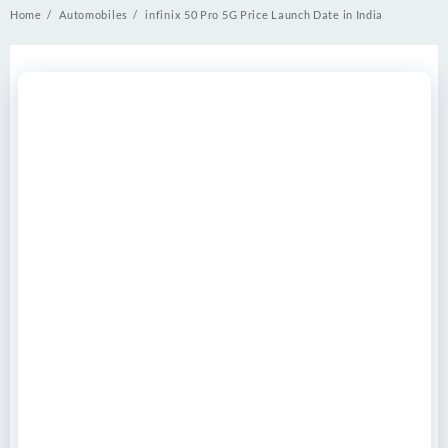
Home
Automobiles
infinix 50 Pro 5G Price Launch Date in India