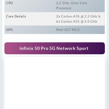
CPU
2.2 GHz, Octa-Core
Processor
Core Details
2x Cortex-A76 @ 2.2 GHz &
6x Cortex-A55 @ 2.0 GHz
GPU
Mali-G57 MC2
infinix 50 Pro 5G Network Sport