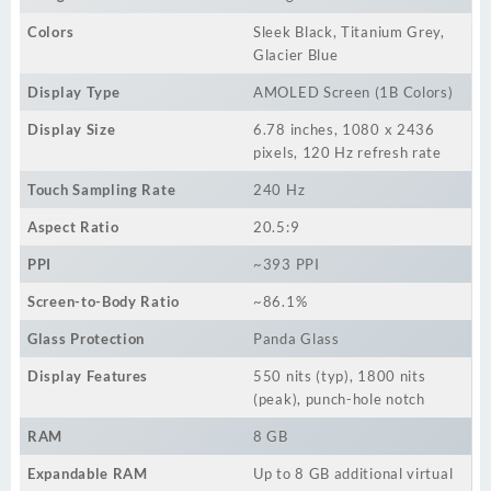
Colors
Sleek Black, Titanium Grey,
Glacier Blue
Display Type
AMOLED Screen (1B Colors)
Display Size
6.78 inches, 1080 x 2436
pixels, 120 Hz refresh rate
Touch Sampling Rate
240 Hz
Aspect Ratio
20.5:9
PPI
~393 PPI
Screen-to-Body Ratio
~86.1%
Glass Protection
Panda Glass
Display Features
550 nits (typ), 1800 nits
(peak), punch-hole notch
RAM
8 GB
Expandable RAM
Up to 8 GB additional virtual