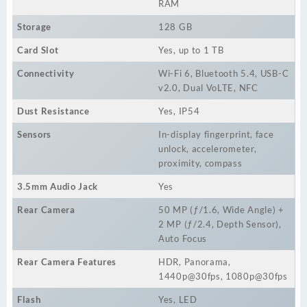
RAM
Storage
128 GB
Card Slot
Yes, up to 1 TB
Connectivity
Wi-Fi 6, Bluetooth 5.4, USB-C
v2.0, Dual VoLTE, NFC
Dust Resistance
Yes, IP54
Sensors
In-display fingerprint, face
unlock, accelerometer,
proximity, compass
3.5mm Audio Jack
Yes
Rear Camera
50 MP (ƒ/1.6, Wide Angle) +
2 MP (ƒ/2.4, Depth Sensor),
Auto Focus
Rear Camera Features
HDR, Panorama,
1440p@30fps, 1080p@30fps
Flash
Yes, LED