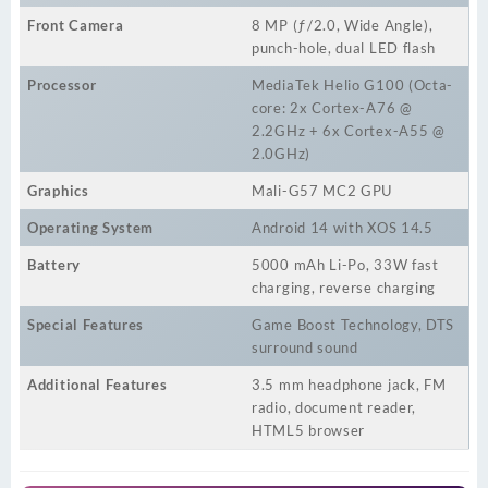
Front Camera
8 MP (ƒ/2.0, Wide Angle),
punch-hole, dual LED flash
Processor
MediaTek Helio G100 (Octa-
core: 2x Cortex-A76 @
2.2GHz + 6x Cortex-A55 @
2.0GHz)
Graphics
Mali-G57 MC2 GPU
Operating System
Android 14 with XOS 14.5
Battery
5000 mAh Li-Po, 33W fast
charging, reverse charging
Special Features
Game Boost Technology, DTS
surround sound
Additional Features
3.5 mm headphone jack, FM
radio, document reader,
HTML5 browser