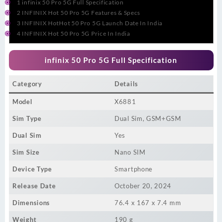
1
infinix 50 Pro 5G Full Specification
2
INFINIX Hot 50 Pro 5G Features & Specs
3
INFINIX HotHot 50 Pro 5G Launch Date In India
4
INFINIX Hot 50 Pro 5G Price In India
infinix 50 Pro 5G
Full
Specification
Category
Details
Model
X6881
Sim Type
Dual Sim, GSM+GSM
Dual Sim
Yes
Sim Size
Nano SIM
Device Type
Smartphone
Release Date
October 20, 2024
Dimensions
76.4 x 167 x 7.4 mm
Weight
190 g