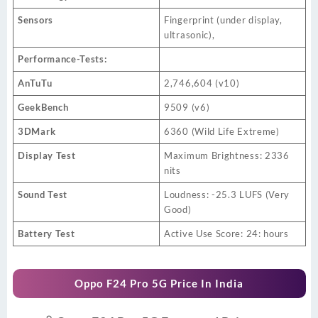
Sensors
Fingerprint (under display,
ultrasonic),
Performance-Tests:
AnTuTu
2,746,604 (v10)
GeekBench
9509 (v6)
3DMark
6360 (Wild Life Extreme)
Display Test
Maximum Brightness: 2336
nits
Sound Test
Loudness: -25.3 LUFS (Very
Good)
Battery Test
Active Use Score: 24: hours
Oppo F24 Pro 5G Price In India