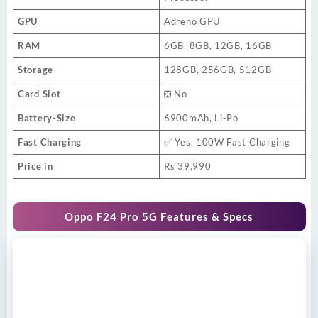
GPU
Adreno GPU
RAM
6GB, 8GB, 12GB, 16GB
Storage
128GB, 256GB, 512GB
Card Slot
❎ No
Battery-Size
6900mAh, Li-Po
Fast Charging
✅ Yes, 100W Fast Charging
Price in
Rs 39,990
Oppo F24 Pro 5G Features & Specs