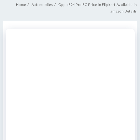
Home
Automobiles
Oppo F24 Pro 5G Price in Flipkart Available in
amazon Details