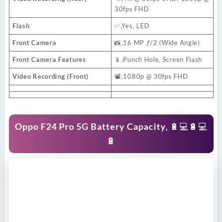
30fps FHD
Flash
✅,Yes, LED
Front Camera
📸,16 MP ƒ/2 (Wide Angle)
Front Camera Features
📱,Punch Hole, Screen Flash
Video Recording (Front)
📽
,1080p @ 30fps FHD
Oppo F24 Pro 5G Battery Capacity
, 🔋💻🔋💻
🔋