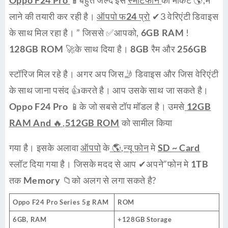
Oppo F24 Pro
📱बहुत जल्द इस
स्मार्टफोन
को मार्केट 🌎,मे
लाने की तयारी कर रही है।
ऑपपो फ24 प्रो
✔3
वेरिएंटी
डिवाइस
के साथ मिल रहा है। ” जिससे ✅आपको,
6GB RAM
!
128GB ROM
🚀के साथ दिया है।
8GB
रैम और
256GB
स्टॉरिज मिल रहे है। अगर अप जिस🤳 डिवाइस और जिस वेरिएंटी
के साथ जाना पसंद 👍करते है। आप उसके साथ जा सकते है।
Oppo F24 Pro
📱के जो सबसे टॉप मॉडल है। उमसे
12GB
RAM And 🔥
,
512GB ROM
को सामील किया
गया है। इसके अलावा
ऑपपो
के
🌎
,
न्यू फोन
मे
SD ~ Card
स्लॉट दिया गया है। जिसके मदद से आप ✔अपने”फोन मे
1TB
तक
Memory
📁को अलग से लगा सकते है?
Oppo F24 Pro Series 5g
RAM
ROM
6GB, RAM
+128GB Storage