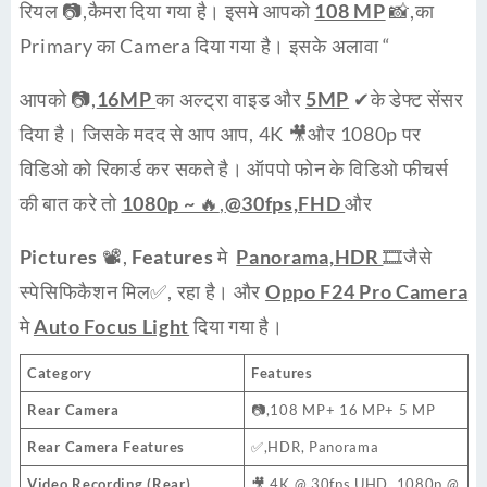
रियल 📷,कैमरा दिया गया है। इसमे आपको
108 MP
📸,का
Primary का Camera दिया गया है। इसके अलावा “
आपको 📷,
16MP
का अल्ट्रा वाइड और
5MP
✔के डेफ्ट सेंसर
दिया है। जिसके मदद से आप आप, 4K 🎥और 1080p पर
विडिओ को रिकार्ड कर सकते है। ऑपपो फोन के विडिओ फीचर्स
की बात करे तो
1080p ~ 🔥
,
@30fps,FHD
और
Pictures
📽,
Features
मे
Panorama,HDR
🎞जैसे
स्पेसिफिकैशन मिल✅, रहा है। और
Oppo F24 Pro Camera
मे
Auto Focus Light
दिया गया है।
Category
Features
Rear Camera
📷,108 MP+ 16 MP+ 5 MP
Rear Camera Features
✅,HDR, Panorama
Video Recording (Rear)
🎥,4K @ 30fps UHD, 1080p @