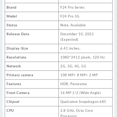
Brand
F24 Pro Series
Model
F24 Pro 5G
Status
Note, Available
Release Date
December 10, 2025
(Expected)
Display-Size
6.41 inches,
Resolutions
1080*2412 pixels, 120 Hz
Network
2G, 3G, 4G, 5G
Primary camera
108 MP+ 8 MP+ 2 MP
Features
HDR, Panorama
Front Camera
16 MP ƒ/2 (Wide Angle)
Chipset
Qualcomm Snapdragon 685
CPU
2.8 GHz, Octa Core
Processor