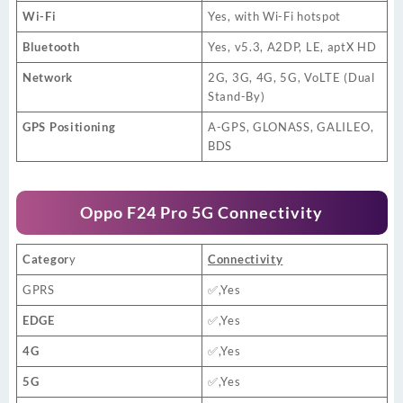
Wi-Fi
Yes, with Wi-Fi hotspot
Bluetooth
Yes, v5.3, A2DP, LE, aptX HD
Network
2G, 3G, 4G, 5G, VoLTE (Dual
Stand-By)
GPS Positioning
A-GPS, GLONASS, GALILEO,
BDS
Oppo F24 Pro 5G Connectivity
Categor
y
Connectivity
GPRS
✅,Yes
EDGE
✅,Yes
4G
✅,Yes
5G
✅,Yes