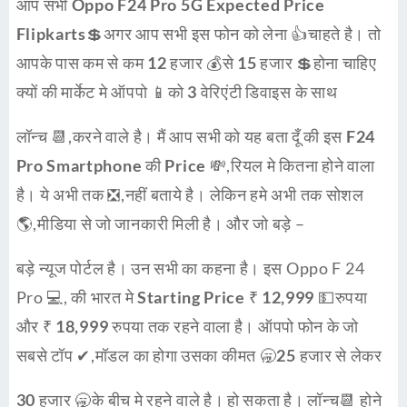
आप सभी
Oppo F24 Pro 5G Expected Price
Flipkarts
💲अगर आप सभी इस फोन को लेना 👍चाहते है। तो
आपके पास कम से कम
12 हजार
💰से
15 हजार
💲होना चाहिए
क्यों की मार्केट मे ऑपपो 📱को
3 वेरिएंटी
डिवाइस के साथ
लॉन्च 📆,करने वाले है। मैं आप सभी को यह बता दूँ की इस
F24
Pro Smartphone
की
Price
💸,रियल मे कितना होने वाला
है। ये अभी तक ❎,नहीं बताये है। लेकिन हमे अभी तक सोशल
🌎,मीडिया से जो जानकारी मिली है। और जो बड़े –
बड़े न्यूज पोर्टल है। उन सभी का कहना है। इस Oppo F 24
Pro 💻, की भारत मे
Starting Price
₹ 12,999
💵रुपया
और
₹ 18,999
रुपया तक रहने वाला है। ऑपपो फोन के जो
सबसे टॉप ✔,मॉडल का होगा उसका कीमत 🥱
25 हजार
से लेकर
30 हजार
🥱के बीच मे रहने वाले है। हो सकता है। लॉन्च📆 होने