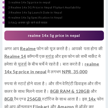
1
realme 14x 5g price in nepal
2
Realme 14x 5G Price in Nepal Flipkart Availability
3
Realme 14x 5g Launch Date in Nepal
4
realme 14x 5g Specification In Nepal
5
FAQ-अक्सर पूछे जाने वाले सवाल
realme 14x 5g price in nepal
अगर आप
Realme
फोन को यूज करते है। आपको पता होगा की
Realme 14
कॉम्पनी एक
ब्रांड
और इस फोन को सभी मार्केट मे
हमेशा से
यूजर्स
के बीच चर्चे मे रहते है। बात करते है।
realme
14x 5g price in nepal
मे लगभग
NPR, 35,000
रुपया से स्टार्ट होने वाला है। और तीन वेरिएंटी डिवाइस और तीन
कलर के साथ मिलने वाला है।
8GB RAM & 128GB
और
8GB
रैम एण्ड
256GB
स्टॉरिज के साथ आता है। इस
14x
फोन
को आप ऑनलाइन
Flipkart
और
Amazon
से ऑर्डर कर