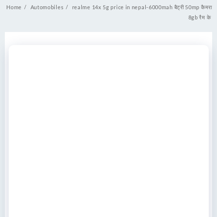
Home
Automobiles
realme 14x 5g price in nepal-6000mah बैट्री 50mp कैमरा
8gb रैम के