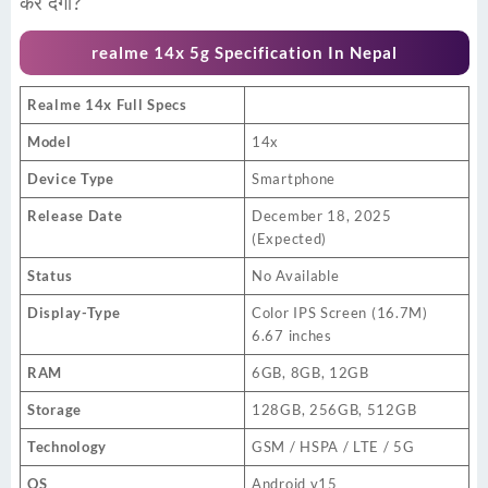
कर देगा?
realme 14x 5g Specification In Nepal
Realme 14x Full Specs
Model
14x
Device Type
Smartphone
Release Date
December 18, 2025
(Expected)
Status
No Available
Display-Type
Color IPS Screen (16.7M)
6.67 inches
RAM
6GB, 8GB, 12GB
Storage
128GB, 256GB, 512GB
Technology
GSM / HSPA / LTE / 5G
OS
Android v15