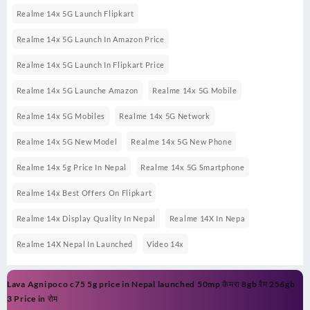
Realme 14x 5G Launch Flipkart
Realme 14x 5G Launch In Amazon Price
Realme 14x 5G Launch In Flipkart Price
Realme 14x 5G Launche Amazon
Realme 14x 5G Mobile
Realme 14x 5G Mobiles
Realme 14x 5G Network
Realme 14x 5G New Model
Realme 14x 5G New Phone
Realme 14x 5g Price In Nepal
Realme 14x 5G Smartphone
Realme 14x Best Offers On Flipkart
Realme 14x Display Quality In Nepal
Realme 14X In Nepa
Realme 14X Nepal In Launched
Video 14x
Post
Lava Agni
poco c75 5g price in Nepal launched 50mp कैमरा 8gb रैम 256gb
navigation
3 Price in
रोम