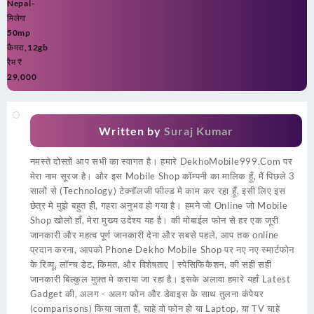
Nepal-
मिलेगा
50mp
कैमरा,12gb
रैम ₹
29,000
Written by
Suraj Kumar
नमस्ते दोस्तों आप सभी का स्वागत है। हमारे DekhoMobile999.Com पर
मेरा नाम सूरज है। और इस Mobile Shop कॉम्पनी का मालिक हूँ, मैं पिछले 3
सालों से (Technology) टेक्नॉलजी फील्ड मे काम कर रहा हूँ, इसी लिए इस
छेत्र मे मुझे बहुत ही, गहरा अनुभव हो गया है। हमने जो Online जो Mobile
Shop खोलो हाँ, मेरा मुख्य उदेश्य यह है। की मोबाईल फोन से हर एक जूरी
जानकारी और महत्व पूर्ण जानकारी देना और सबसे पहले, आप तक online
प्रदान करना, आपको Phone Dekho Mobile Shop पर नए नए स्मार्टफोन
के रिव्यू, लॉन्च डेट, किमत, और विशेषताए | स्पेसिफिकैशन, की सही सही
जानकारी बिल्कुल मुफ़्त मे कराया जा रहा है। इसके अलावा हमारे यहाँ Latest
Gadget की, अलग - अलग फोन और डेवाइस के साथ तुलना कंपेयर
(comparisons) किया जाता हैं, चाहे वो फोन हो या Laptop, या TV चाहे