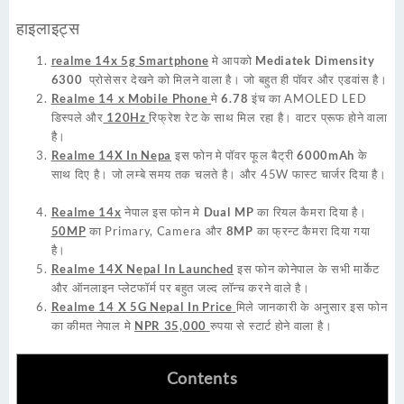
हाइलाइट्स
realme 14x 5g Smartphone
मे आपको
Mediatek Dimensity
6300
प्रोसेसर देखने को मिलने वाला है। जो बहुत ही पॉवर और एडवांस है।
Realme 14 x Mobile Phone
मे
6.78
इंच का AMOLED LED
डिस्पले और
120Hz
रिफ्रेश रेट के साथ मिल रहा है। वाटर प्रूफ होने वाला
है।
Realme 14X In Nepa
इस फोन मे पॉवर फूल बैट्री
6000mAh
के
साथ दिए है। जो लम्बे समय तक चलते है। और 45W फास्ट चार्जर दिया है।
Realme 14x
नेपाल इस फोन मे
Dual MP
का रियल कैमरा दिया है।
50MP
का Primary, Camera और
8MP
का फ्रन्ट कैमरा दिया गया
है।
Realme 14X Nepal In Launched
इस फोन कोनेपाल के सभी मार्केट
और ऑनलाइन प्लेटफॉर्म पर बहुत जल्द लॉन्च करने वाले है।
Realme 14 X 5G Nepal In Price
मिले जानकारी के अनुसार इस फोन
का कीमत नेपाल मे
NPR 35,000
रुपया से स्टार्ट होने वाला है।
Contents