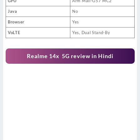
GPU
Arm Mali-G57 MC2
Java
No
Browser
Yes
VoLTE
Yes, Dual Stand-By
Realme 14x 5G review in Hindi