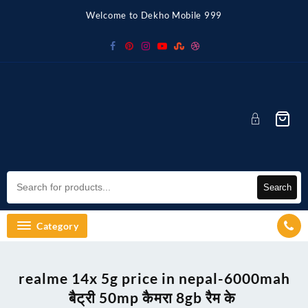
Skip
Welcome to Dekho Mobile 999
to
content
Search
Category
realme 14x 5g price in nepal-6000mah
बैट्री 50mp कैमरा 8gb रैम के