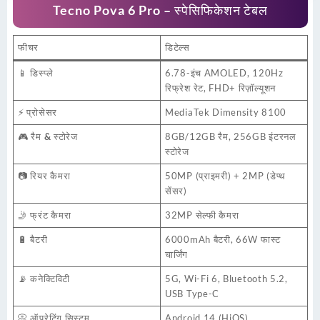
Tecno Pova 6 Pro – स्पेसिफिकेशन टेबल
फीचर
डिटेल्स
📱
डिस्प्ले
6.78-इंच AMOLED, 120Hz
रिफ्रेश रेट, FHD+ रिज़ॉल्यूशन
⚡
प्रोसेसर
MediaTek Dimensity 8100
🎮
रैम & स्टोरेज
8GB/12GB रैम, 256GB इंटरनल
स्टोरेज
📷
रियर कैमरा
50MP (प्राइमरी) + 2MP (डेप्थ
सेंसर)
🤳
फ्रंट कैमरा
32MP सेल्फी कैमरा
🔋
बैटरी
6000mAh बैटरी, 66W फास्ट
चार्जिंग
📡
कनेक्टिविटी
5G, Wi-Fi 6, Bluetooth 5.2,
USB Type-C
📀
ऑपरेटिंग सिस्टम
Android 14 (HiOS)