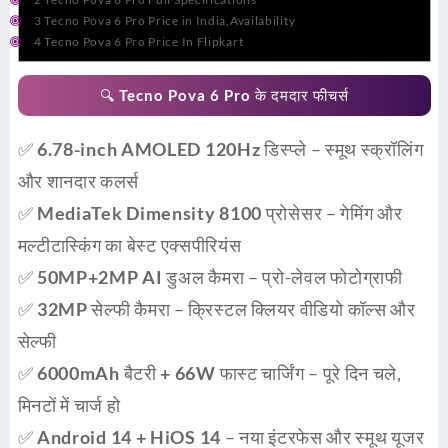
3
Tecno Pova 6 Pro Price in India,Availability
4
Tecno Pova 6 Pro Price In Flipkart
🔍 Tecno Pova 6 Pro के दमदार फीचर्स
✅
6.78-inch AMOLED 120Hz डिस्प्ले
– स्मूथ स्क्रॉलिंग
और शानदार कलर्स
✅
MediaTek Dimensity 8100 प्रोसेसर
– गेमिंग और
मल्टीटास्किंग का बेस्ट एक्सपीरियंस
✅
50MP+2MP AI डुअल कैमरा
– प्रो-लेवल फोटोग्राफी
✅
32MP सेल्फी कैमरा
– क्रिस्टल क्लियर वीडियो कॉल्स और
सेल्फी
✅
6000mAh बैटरी + 66W फास्ट चार्जिंग
– पूरे दिन चले,
मिनटों में चार्ज हो
✅
Android 14 + HiOS 14
– नया इंटरफेस और स्मूथ यूजर