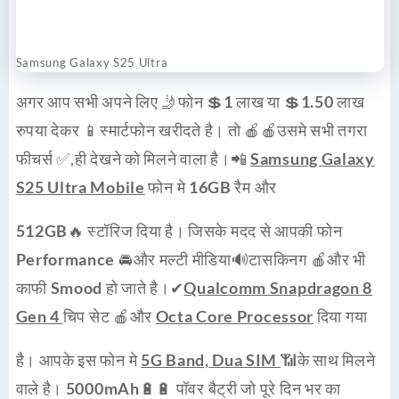
Samsung Galaxy S25 Ultra
अगर आप सभी अपने लिए 🤳
फोन 💲1
लाख या 💲
1.50
लाख
रुपया देकर 📱
स्मार्टफोन
खरीदते है। तो 🍎🍎उसमे सभी तगरा
फीचर्स
✅,ही देखने को मिलने वाला है।📲
Samsung Galaxy
S25 Ultra Mobile
फोन मे
16GB
रैम और
512GB
🔥 स्टॉरिज दिया है। जिसके मदद से आपकी फोन
Performance
🚘और मल्टी मीडिया🔊टासकिनग 🍎और भी
काफी
Smood
हो जाते है।✔
Qualcomm Snapdragon 8
Gen 4
चिप सेट 🍎और
Octa Core Processor
दिया गया
है। आपके इस फोन मे
5G Band, Dua SIM
📶के साथ मिलने
वाले है।
5000mAh
🔋🔋 पॉवर बैट्री जो पूरे दिन भर का