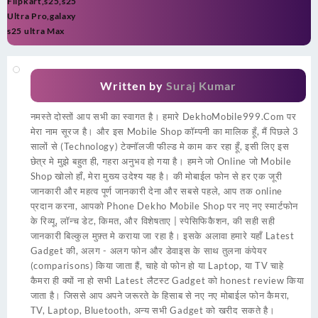
Flipkart,s25,s25
Ultra Pro,galaxy
s25 ultra Max
Written by
Suraj Kumar
नमस्ते दोस्तों आप सभी का स्वागत है। हमारे DekhoMobile999.Com पर
मेरा नाम सूरज है। और इस Mobile Shop कॉम्पनी का मालिक हूँ, मैं पिछले 3
सालों से (Technology) टेक्नॉलजी फील्ड मे काम कर रहा हूँ, इसी लिए इस
छेत्र मे मुझे बहुत ही, गहरा अनुभव हो गया है। हमने जो Online जो Mobile
Shop खोलो हाँ, मेरा मुख्य उदेश्य यह है। की मोबाईल फोन से हर एक जूरी
जानकारी और महत्व पूर्ण जानकारी देना और सबसे पहले, आप तक online
प्रदान करना, आपको Phone Dekho Mobile Shop पर नए नए स्मार्टफोन
के रिव्यू, लॉन्च डेट, किमत, और विशेषताए | स्पेसिफिकैशन, की सही सही
जानकारी बिल्कुल मुफ़्त मे कराया जा रहा है। इसके अलावा हमारे यहाँ Latest
Gadget की, अलग - अलग फोन और डेवाइस के साथ तुलना कंपेयर
(comparisons) किया जाता हैं, चाहे वो फोन हो या Laptop, या TV चाहे
कैमरा ही क्यों ना हो सभी Latest लैटस्ट Gadget को honest review किया
जाता है। जिससे आप अपने जरूरते के हिसाब से नए नए मोबाईल फोन कैमरा,
TV, Laptop, Bluetooth, अन्य सभी Gadget को खरीद सकते है।