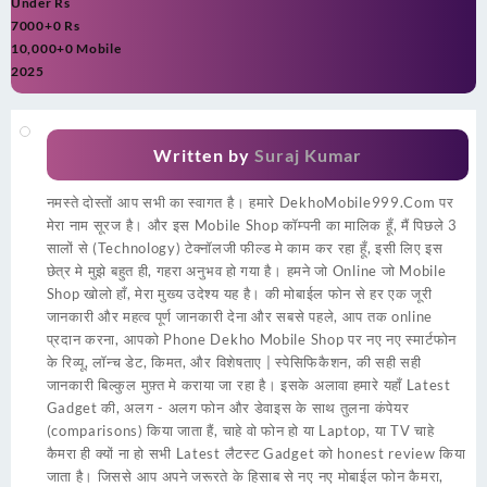
Under Rs
7000+0 Rs
10,000+0 Mobile
2025
Written by
Suraj Kumar
नमस्ते दोस्तों आप सभी का स्वागत है। हमारे DekhoMobile999.Com पर
मेरा नाम सूरज है। और इस Mobile Shop कॉम्पनी का मालिक हूँ, मैं पिछले 3
सालों से (Technology) टेक्नॉलजी फील्ड मे काम कर रहा हूँ, इसी लिए इस
छेत्र मे मुझे बहुत ही, गहरा अनुभव हो गया है। हमने जो Online जो Mobile
Shop खोलो हाँ, मेरा मुख्य उदेश्य यह है। की मोबाईल फोन से हर एक जूरी
जानकारी और महत्व पूर्ण जानकारी देना और सबसे पहले, आप तक online
प्रदान करना, आपको Phone Dekho Mobile Shop पर नए नए स्मार्टफोन
के रिव्यू, लॉन्च डेट, किमत, और विशेषताए | स्पेसिफिकैशन, की सही सही
जानकारी बिल्कुल मुफ़्त मे कराया जा रहा है। इसके अलावा हमारे यहाँ Latest
Gadget की, अलग - अलग फोन और डेवाइस के साथ तुलना कंपेयर
(comparisons) किया जाता हैं, चाहे वो फोन हो या Laptop, या TV चाहे
कैमरा ही क्यों ना हो सभी Latest लैटस्ट Gadget को honest review किया
जाता है। जिससे आप अपने जरूरते के हिसाब से नए नए मोबाईल फोन कैमरा,