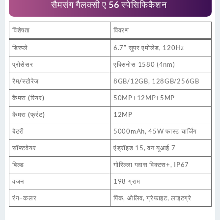
सैमसंग गैलक्सी ए 56 स्पेसिफिकैशन
विशेषता
विवरण
डिस्प्ले
6.7″ सुपर एमोलेड, 120Hz
प्रोसेसर
एक्सिनोस 1580 (4nm)
रैम/स्टोरेज
8GB/12GB, 128GB/256GB
कैमरा (रियर)
50MP+12MP+5MP
कैमरा (फ्रंट)
12MP
बैटरी
5000mAh, 45W फास्ट चार्जिंग
सॉफ्टवेयर
एंड्रॉइड 15, वन यूआई 7
बिल्ड
गोरिल्ला ग्लास विक्टस+, IP67
वजन
198 ग्राम
रंग
–
कलर
पिंक, ओलिव, ग्रेफाइट, लाइटग्रे