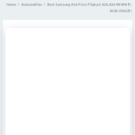
Home
Automobiles
Best Samsung A56 Price Flipkart A36,A26 क्या खास है।
8GB+256GB |