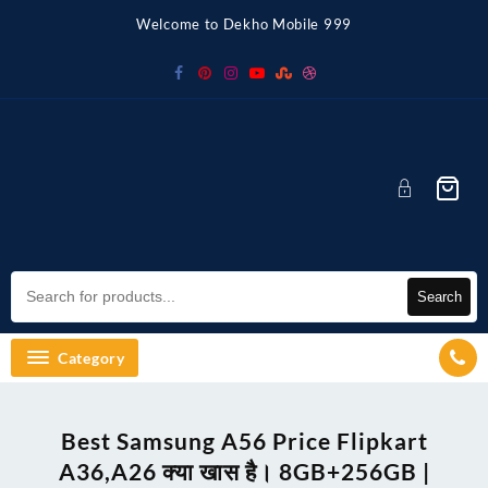
Skip
Welcome to Dekho Mobile 999
to
content
Search
Category
Best Samsung A56 Price Flipkart
A36,A26 क्या खास है। 8GB+256GB |