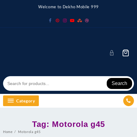
Skip
Welcome to Dekho Mobile 999
to
content
Search
Category
Tag:
Motorola g45
Home
Motorola g45