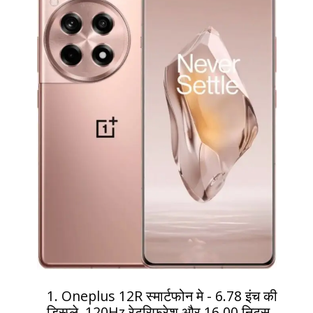
1. Oneplus 12R स्मार्टफोन मे - 6.78 इंच की
डिस्प्ले, 120Hz रेटरिफ्रेश और 16,00 निट्स